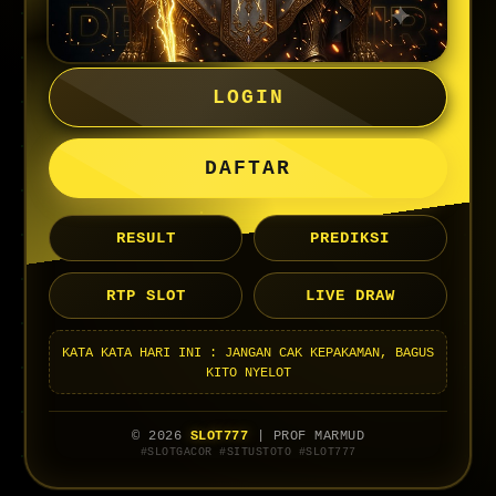
LOGIN
DAFTAR
RESULT
PREDIKSI
RTP SLOT
LIVE DRAW
KATA KATA HARI INI : JANGAN CAK KEPAKAMAN, BAGUS
KITO NYELOT
© 2026
SLOT777
| PROF MARMUD
#SLOTGACOR #SITUSTOTO #SLOT777